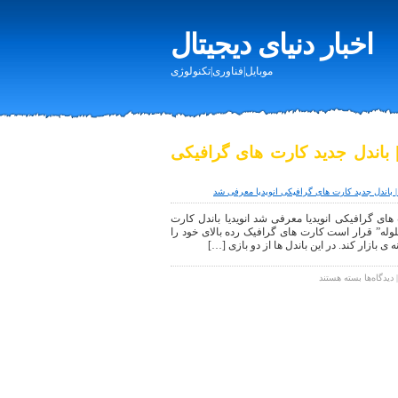
اخبار دنیای دیجیتال
موبایل|فناوری|تکنولوژی
 | باندل جدید کارت های گرافیکی
ه | باندل جدید کارت های گرافیکی انویدیا معرفی شد
ت های گرافیکی انویدیا معرفی شد انویدیا باندل کارت
 گلوله” قرار است کارت های گرافیک رده بالای خود را
ازار کند. در این باندل ها از دو بازی […]
برای
دیدگاه‌ها
بسته هستند
اخبار
تکنولوژی
تیغ
یا
گلوله
|
باندل
جدید
کارت