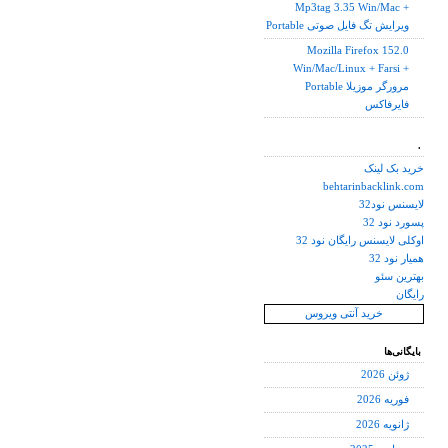
Mp3tag 3.35 Win/Mac +
Portable ویرایش تگ فایل صوتی
Mozilla Firefox 152.0
Win/Mac/Linux + Farsi +
Portable مرورگر موزیلا
فایرفاکس
.
خرید بک لینک
behtarinbacklink.com
لایسنس نود32
پسورد نود 32
اوکلی لایسنس رایگان نود 32
همیار نود 32
بهترین سئو
رایگان
خرید آنتی ویروس
بایگانی‌ها
ژوئن 2026
فوریه 2026
ژانویه 2026