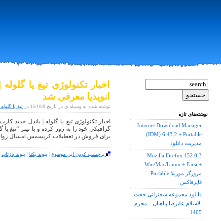
اخبار تکنولوژی تیغ یا گلوله
انویدیا معرفی شد
نوشته شده به وسیله ی در تاریخ 15/10/8 در
تیغ یا گلول
نوشته‌های تازه
اخبار تکنولوژی تیغ یا گلوله | باندل جدید کار
Internet Download Manager
گرافیکی خود را به روز کرده و با تیتر “تیغ یا
(IDM) 6.43.2 + Portable
برای فروش در تعطیلات کریسمس امسال روانه ی ب
مدیریت دانلود
برچسب کردن این موضوع
|
پیوند یکتا
|
پیوند بازتاب
|
Mozilla Firefox 152.0.3
Win/Mac/Linux + Farsi +
Portable مرورگر موزیلا
فایرفاکس
دانلود مجموعه سخنرانی حجت
الاسلام علیرضا پناهیان – محرم
1405