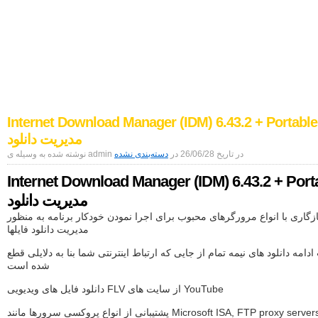
اخبار دنیای دیجیتال
موبایل|فناوری|تکنولوژی
Internet Download Manager (IDM) 6.43.2 + Portable
مدیریت دانلود
نوشته شده به وسیله ی admin در تاریخ 26/06/28 در
دسته‌بندی نشده
Internet Download Manager (IDM) 6.43.2 + Port
مدیریت دانلود
گاری با انواع مرورگرهای محبوب برای اجرا نمودن خودکار برنامه به منظور
مدیریت دانلود فایلها
ادامه دانلود های نیمه تمام از جایی که ارتباط اینترنتی شما بنا به دلایلی قطع
شده است
دانلود فایل های ویدیویی FLV از سایت های YouTube
شتیبانی از انواع پروکسی سرورها مانند Microsoft ISA, FTP proxy servers