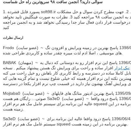
سوالی دارید؟ انجمن سافت ٩٨ سریع‌ترین راه حل شماست
1. پسورد فایل فشرده soft98.ir میباشد. 2. جهت مطرح کردن سوال و حل مشکلات
خود به انجمن سافت ٩٨ مراجعه کنید 3. نظرات به صورت فینگلیش تایید نخواهد
د. 4. درخواست قرار دادن فعال ساز جدا رسیدگی نخواهد شد و به انجمن مراجعه
کنید
ارسال نظرات
Frodo (عضو سايت) ~ 1398/06/29 پاسخ بهترین در زمینه ویرایش و افزودن تگ
های موسیقی ، اصلا ادم لذت میبره چقدر ساده و کاربردی طراحی شده.
BABAK (ميهمان) ~ 1396/06/17 پاسخ این نرم افزار رو به دوستانی که دنبال یه
تیک ابزار
افزار ساده و راحت برای ویرایش تگ هستن پیشنهاد میکنم . نسخه
ابل کاملا ساده در دسترسه و رابط کاربری کار باهاش رو خیل راحت می کنه
همترین نکته این نرم افزار همینه که خیلی شلوغ نیست و تمام گزینه هایی که
ی ویرایش آهنگ بهشون نیاز دارید در قسمت چپ نرم افزار یکجا در دسترسه
Mojtaba0 (عضو سايت) ~ 1395/09/8 پاسخ بهترین ادیتور متاتگ های فایلهای
صوتی… رایگان هم هست Sa3eD (عضو سايت) ~ 1396/06/4 پاسخ درود.واقعا
عالیه این برنامه.برای سیستم عامل مک هم نرم افزار squeed بهترین برنامه در این
زمینه هست.
Sa3eD (عضو سايت) ~ 1396/06/4 پاسخ درود.واقعا عالیه این برنامه.برای
سیستم عامل مک هم نرم افزار squeed بهترین برنامه در این زمینه هست.