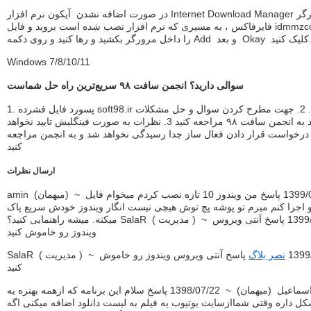
در صورت اضافه نشدن آیکون نرم افزار Internet Download Manager به مرورگر
فایرفاکس ، به مسیری که نرم افزار نصب شده است بروید و فایل idmmzcc3.xpi
شید و رها کنید و روی دکمه Add و بعد Okay کلیک کنید.
Windows 7/8/10/11
سوالی دارید؟ انجمن سافت ٩٨ سریع‌ترین راه حل شماست
1. پسورد فایل فشرده soft98.ir میباشد. 2. جهت مطرح کردن سوال و حل مشکلات
خود به انجمن سافت ٩٨ مراجعه کنید 3. نظرات به صورت فینگلیش تایید نخواهد
د. 4. درخواست قرار دادن فعال ساز جدا رسیدگی نخواهد شد و به انجمن مراجعه
کنید
ارسال نظرات
amin (ميهمان) ~ 1399/04/22 پاسخ من ویندوز 10 تازه نصب کردم میخوام فایل
و اجرا کنم میرم تو پوشه پچ توش هیچی نیست انگار ویندوز خودش سریع پاک
میکنه. میشه راهنمایی کنید؟ SalaR ( مديریت ) ~ 1399/04/22 پاسخ آنتی ویروس
ویندوز رو خاموش کنید
 ~ 1399/04/22
نصر بلاگ
پاسخ آنتی ویروس ویندوز رو خاموش
کنید
اسماعیل (ميهمان) ~ 1398/07/22 پاسخ سلام این برنامه که ازهمه بهتره یه
ل داره وقتی شماازسایت یوتیوب یه فیلم به لیست دانلود اضافه میکنی اگه