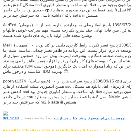
مشکل کاهش عمر ssd رو براشون بوجود میاره فعلا باید ساخت و منتظر فناوری
جدیدی بود در حال حاضر cpu نسل 8 شما فقط به این درد میخوره یه هارد NVMe
داشته باشی که سرعتش چند برابر m2 یا sata iii هستش
AlIrEzA (ميهمان) ~ 1398/07/20 پاسخ اصلا ربطی به پردازنده نداره، شما از ssd
ه کن، ببین فایل نهایی چقد سریع یکپارچه میشه، مهم سرعت خوندن فایلها و
نوشتن مجدد فایل اولیه با پارت های دانلود شده هست.
MeH (ميهمان) ~ 1398/08/3 پاسخ تغییر نکردن رابط کاربری دلیلی بر کند بودن
توسعه ی نرم افزار نیست. این برنامه در ظاهر تغییر چندانی نداشته است اما
ن و پشت صحنه، همگام با پیشرفت اینترنت پیش می رود. همچنین بسیاری از
کاربران این نرم افزار، همین ظاهر را می پسندند (گذشته از این که پوسته های
مختلف برای IDM موجود است) و در آخر این که زیاد امیدوار به آمدن یک جایگزین
شایسته و درخور نباش! IDM بهترینه 🙂
pooriya1374 (عضو سايت) ~ 1398/09/15 پاسخ سرعت هارد از cpu کمتره برای
همین اینطوری میشه استفاده از هارد ssd هم برای کاربرهای اهل دانلود هم مشکل
کاهش عمر ssd رو براشون بوجود میاره فعلا باید ساخت و منتظر فناوری جدیدی بود
در حال حاضر cpu نسل 8 شما فقط به این درد میخوره یه هارد NVMe داشته باشی
که سرعتش چند برابر m2 یا sata iii هستش
برای
Internet
برچسب کردن این موضوع
|
پیوند یکتا
|
پیوند بازتاب
|
دیدگاه‌ها
بسته هستند
Download
Manager
(IDM)