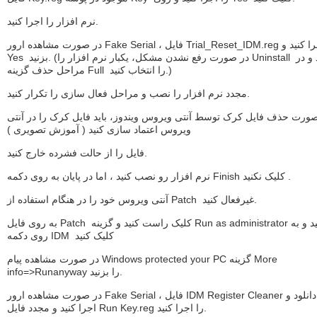
نرم افزار را اجرا کنید.
در صورت مشاهده ارور Fake Serial ، فایل Trial_Reset_IDM.reg را اجرا کنید و
Yes بزنید. (در صورت رفع نشدن مشکل، یکبار نرم افزار را Uninstall کنید و در
مراحل حذف گزینه Full را انتخاب کنید.)
مجدد نرم افزار را نصب و مراحل فعال سازی را تکرار کنید.
ورت حذف فایل کرک توسط آنتی ویروس ویندوز، باید فایل کرک را در آنتی
ویروس اعتماد سازی کنید ( آموزش تصویری )
فایل را از حالت فشرده خارج کنید.
نرم افزار رو نصب کنید ، اما در پایان به روی دکمه Finish کلیک نکنید .
آنتی ویروس خود را در هنگام استفاده از Patch غیرفعال کنید.
به روی فایل Patch کلیک راست کنید و گزینه Run as administrator را بزنید و به
روی دکمه IDM کلیک کنید
در صورت مشاهده پیام Windows protected your PC گزینه More
info=>Runanyway را بزنید.
در صورت مشاهده ارور Fake Serial ، فایل IDM Register Cleaner را دانلود و
اجرا کنید و مجدد فایل Run Key.reg را اجرا کنید.