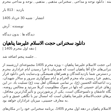
ه : دانلود نوحه و مداحی , سخنرانی مذهبی , مذهبی , نوحه و مداحی محرم
موزیلا
فایرفاکس
بازدید : 813 بار
انتشار : شنبه 30 خرداد 1405
نویسنده : آرش
دیدگاه ها : بدون دیدگاه
دانلود سخنرانی حجت الاسلام علیرضا پناهیان
| دهه اول محرم 1405 |
جلسه پنجم اضافه شد…
سخنرانی حجت الاسلام علیرضا پناهیان – ویژه محرم 1405 مجموعه‌ای ارزشمند از
رانی‌های حاج آقا پناهیان است که همزمان با فرا رسیدن ایام عزاداری محرم
14 در دسترس شما بازدیدکنندگان و همراهان همیشگی وب‌سایت یاس دانلود قرار
دهیم. فرا رسیدن ماه محرم الحرام و ایام سوگواری سرور و سالار شهیدان،
 اباعبدالله الحسین (ع)، بر تمامی شیفتگان اهل بیت (ع) تسلیت باد. در این
زهای عزای حسینی که دلها در سوگ مظلومیت کربلا می‌تپد و مجالس روضه،
هگاه عاشقان و دلسوختگان است، یکی از پرشورترین و تأثیرگذارترین محافل،
‌های حجت‌الاسلام علیرضا پناهیان است که امسال نیز با نگاهی عمیق و نابی
به معارف حسینی، میزبان عزاداران خواهد بود.
حجت‌الاسلام پناهیان در دهه اول محرم 1405، برنامه سخنرانی خود را در مکان‌های