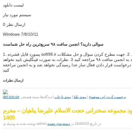
لیست دانلود
سیستم مورد نیاز
ارسال نظر 0
Windows 7/8/10/11
سوالی دارید؟ انجمن سافت ٩٨ سریع‌ترین راه حل شماست
1. پسورد فایل فشرده soft98.ir میباشد. 2. جهت مطرح کردن سوال و حل مشکلات
خود به انجمن سافت ٩٨ مراجعه کنید 3. نظرات به صورت فینگلیش تایید نخواهد
د. 4. درخواست قرار دادن فعال ساز جدا رسیدگی نخواهد شد و به انجمن مراجعه
کنید
ارسال نظرات
برای
Mozilla
برچسب کردن این موضوع
|
پیوند یکتا
|
پیوند بازتاب
|
دیدگاه‌ها
بسته هستند
Firefox
152.0.3
لود مجموعه سخنرانی حجت الاسلام علیرضا پناهیان – محرم
Win/Mac/Linux
+
1405
Farsi
+
نوشته شده به وسیله ی admin در تاریخ 26/06/20 در
دسته‌بندی نشده
Portable
مرورگر