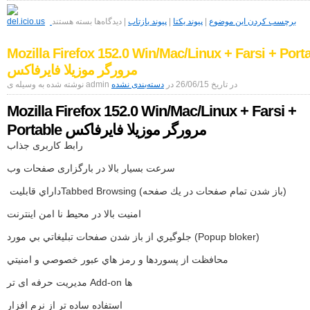
برای
Mp3tag
برچسب کردن این موضوع
|
پیوند یکتا
|
پیوند بازتاب
|
دیدگاه‌ها
بسته هستند
3.35
Win/Mac
Mozilla Firefox 152.0 Win/Mac/Linux + Farsi + Port
+
Portable
مرورگر موزیلا فایرفاکس
ویرایش
تگ
نوشته شده به وسیله ی admin در تاریخ 26/06/15 در
دسته‌بندی نشده
فایل
صوتی
Mozilla Firefox 152.0 Win/Mac/Linux + Farsi +
Portable مرورگر موزیلا فایرفاکس
رابط کاربری جذاب
سرعت بسیار بالا در بارگزاری صفحات وب
داراي قابليت ‏Tabbed Browsing (باز شدن تمام صفحات در يك صفحه)
امنيت بالا در محيط نا امن اينترنت
جلوگيري از باز شدن صفحات تبليغاتي بي مورد (Popup bloker)
محافظت از پسوردها و رمز هاي عبور خصوصي و امنيتي
مدیریت حرفه ای تر Add-on ها
استفاده ساده تر از نرم افزار