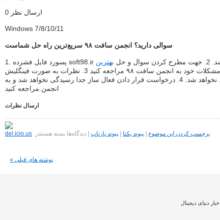
ارسال نظر 0
Windows 7/8/10/11
سوالی دارید؟ انجمن سافت ٩٨ سریع‌ترین راه حل شماست
 2. جهت مطرح کردن سوال و حل
بهترین
مشکلات خود به انجمن سافت ٩٨ مراجعه کنید 3. نظرات به صورت فینگلیش
تایید نخواهد شد. 4. درخواست قرار دادن فعال ساز جدا رسیدگی نخواهد شد و به
انجمن مراجعه کنید
ارسال نظرات
برای
Mozilla
برچسب کردن این موضوع
|
پیوند یکتا
|
پیوند بازتاب
|
دیدگاه‌ها
بسته هستند
Firefox
152.0
Win/Mac/Linux
« نوشته های قبلی
+
Farsi
+
Portable
مرورگر
موزیلا
خبار دنیای دیجیتال
فایرفاکس