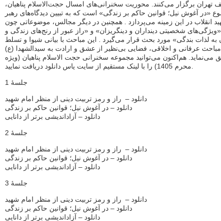
 تهران برگزار می‌کنند. محوریت سخنرانی‌های امسال حجت‌الاسلام پناهیان،
ع «در آغوش نیل؛ قوانین حاکم بر زندگی» است که به تبیین دیدگاه‌های رهبر
د انقلاب در این زمینه می‌پردازد . همچنین در دیگر مجالس، موضوعاتی چون
«ویژگی‌های شخصیتی دینداران و دینگریزان» و «راز عبور از رنج‌های زندگی و
به لذات بندگی» مورد بحث قرار می‌گیرد . این مباحث با بیانی شیوا و تسلط
مباحث عرفانی و اخلاقی، فضایی بی‌نظیر از عشق و ارادت به سیدالشهدا (ع)
 می‌نماید. هم‌اکنون می‌توانید مجموعه سخنرانی حجت الاسلام پناهیان (ویژه
محرم 1405) را با لینک مستقیم از سایت یاس دانلود دریافت نمایید.
جلسۀ 1
دانلود – راز و رمز تربیت دینی از منظر امام شهید
دانلود – در آغوش نیل؛ قوانین حاکم بر زندگی
دانلود – آزاداندیشی برتر از دانایی
جلسۀ 2
دانلود – راز و رمز تربیت دینی از منظر امام شهید
دانلود – در آغوش نیل؛ قوانین حاکم بر زندگی
دانلود – آزاداندیشی برتر از دانایی
جلسۀ 3
دانلود – راز و رمز تربیت دینی از منظر امام شهید
دانلود – در آغوش نیل؛ قوانین حاکم بر زندگی
دانلود – آزاداندیشی برتر از دانایی