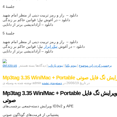
جلسۀ 4
دانلود – راز و رمز تربیت دینی از منظر امام شهید
دانلود – در آغوش نیل؛ قوانین حاکم بر زندگی
دانلود – آزاداندیشی برتر از دانایی
جلسۀ 5
دانلود – راز و رمز تربیت دینی از منظر امام شهید
دانلود – در آغوش
تیک ابزار
نیل؛ قوانین حاکم بر زندگی
دانلود – آزاداندیشی برتر از دانایی
برای
دانلود
برچسب کردن این موضوع
|
پیوند یکتا
|
پیوند بازتاب
|
دیدگاه‌ها
بسته هستند
مجموعه
سخنرانی
Mp3tag 3.35 Win/Mac + Po ویرایش تگ فایل صوتی
حجت
الاسلام
نوشته شده به وسیله ی admin در تاریخ 26/06/19 در
دسته‌بندی نشده
علیرضا
پناهیان
Mp3tag 3.35 Win/Mac + Portable ویرایش تگ فایل
–
محرم
صوتی
1405
ویرایش دسته‌جمعی برچسب‌های ID3v2 و APE
پشتیبانی از فرمت‌های گوناگون صوتی