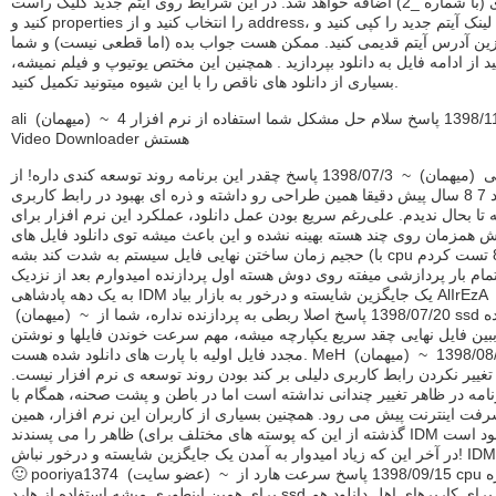
تکراری (با شماره _2) اضافه خواهد شد. در این شرایط روی آیتم جدید کلیک راست
کنید و properties را انتخاب کنید و از address، آدرس لینک آیتم جدید را کپی کنید و
ین آدرس آیتم قدیمی کنید. ممکن هست جواب بده (اما قطعی نیست) و شما
ید از ادامه فایل به دانلود بپردازید . همچنین این مختص یوتیوپ و فیلم نمیشه،
بسیاری از دانلود های ناقص را با این شیوه میتونید تکمیل کنید.
ali (ميهمان) ~ 1398/11/30 پاسخ سلام حل مشکل شما استفاده از نرم افزار 4K
Video Downloader هستش
علی (ميهمان) ~ 1398/07/3 پاسخ چقدر این برنامه روند توسعه کندی داره! از
حدود 7 8 سال پیش دقیقا همین طراحی رو داشته و ذره ای بهبود در رابط کاربری
ه تا بحال ندیدم. علی‌رغم سریع بودن عمل دانلود، عملکرد این نرم افزار برای
ش همزمان روی چند هسته بهینه نشده و این باعث میشه توی دانلود فایل های
حجیم زمان ساختن نهایی فایل سیستم به شدت کند بشه (با cpu نسل 8 تست کردم)
ام بار پردازشی میفته روی دوش هسته اول پردازنده امیدوارم بعد از نزدیک
به یک دهه پادشاهی IDM یک جایگزین شایسته و درخور به بازار بیاد AlIrEzA
(ميهمان) ~ 1398/07/20 پاسخ اصلا ربطی به پردازنده نداره، شما از ssd استفاده
بین فایل نهایی چقد سریع یکپارچه میشه، مهم سرعت خوندن فایلها و نوشتن
مجدد فایل اولیه با پارت های دانلود شده هست. MeH (ميهمان) ~ 1398/08/3
تغییر نکردن رابط کاربری دلیلی بر کند بودن روند توسعه ی نرم افزار نیست.
نامه در ظاهر تغییر چندانی نداشته است اما در باطن و پشت صحنه، همگام با
رفت اینترنت پیش می رود. همچنین بسیاری از کاربران این نرم افزار، همین
ظاهر را می پسندند (گذشته از این که پوسته های مختلف برای IDM موجود است) و
در آخر این که زیاد امیدوار به آمدن یک جایگزین شایسته و درخور نباش! IDM بهترینه
🙂 pooriya1374 (عضو سايت) ~ 1398/09/15 پاسخ سرعت هارد از cpu کمتره
برای همین اینطوری میشه استفاده از هارد ssd هم برای کاربرهای اهل دانلود هم