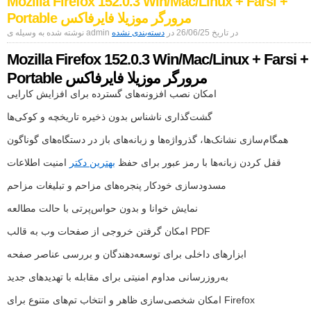
Mozilla Firefox 152.0.3 Win/Mac/Linux + Farsi +
6.43.2
Portable مرورگر موزیلا فایرفاکس
+
Portable
نوشته شده به وسیله ی admin در تاریخ 26/06/25 در
دسته‌بندی نشده
مدیریت
دانلود
Mozilla Firefox 152.0.3 Win/Mac/Linux + Farsi +
Portable مرورگر موزیلا فایرفاکس
امکان نصب افزونه‌های گسترده برای افزایش کارایی
گشت‌گذاری ناشناس بدون ذخیره تاریخچه و کوکی‌ها
همگام‌سازی نشانک‌ها، گذرواژه‌ها و زبانه‌های باز در دستگاه‌های گوناگون
قفل کردن زبانه‌ها با رمز عبور برای حفظ
بهترین دکتر
امنیت اطلاعات
مسدودسازی خودکار پنجره‌های مزاحم و تبلیغات مزاحم
نمایش خوانا و بدون حواس‌پرتی با حالت مطالعه
امکان گرفتن خروجی از صفحات وب به قالب PDF
ابزارهای داخلی برای توسعه‌دهندگان و بررسی عناصر صفحه
به‌روزرسانی مداوم امنیتی برای مقابله با تهدیدهای جدید
امکان شخصی‌سازی ظاهر و انتخاب تم‌های متنوع برای Firefox