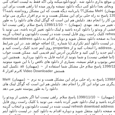
 موقع بذاری دانلود شه ..اونودانلودمیکنه ولی اگه فقط به لیست اضاف کنی
وبخای بعدا دانلو کنی دیگه دانلود نمیشه وارور میده ایا راهی هست برای این
مشکل؟؟ یابرنامه دیگه هست که این مشکل رونداشته باشه؟؟ MeH (ميهمان) ~
1398/08/3 پاسخ نه راه حلی برای این مشکل هست و نه نرم افزار دیگری می تواند
ین کار را انجام دهد. دلیلش هم این است که گوگل لینک های دانلود را به طور
پیوسته تغییر می دهد. مهدی (ميهمان) ~ 1398/11/10 پاسخ سلام. راهی نیست اما
شی از ویدئو را دانلود کرده باشید و لینک دانلود تغییر کرده باشه، می تونید با
کلیک راست روی فایل لیست شده در لیست دانلودتون و انتخاب گزینه refresh
download address مجددا به صفحه دانلود منتقل شوید و دوباره اقدام به دانلود
کنید. در لیست دانلود آیتم تکراری (با شماره _2) اضافه خواهد شد. در این شرایط
روی آیتم جدید کلیک راست کنید و properties را انتخاب کنید و از address، آدرس
 آیتم جدید را کپی کنید و جایگزین آدرس آیتم قدیمی کنید. ممکن هست جواب
(اما قطعی نیست) و شما بتونید از ادامه فایل به دانلود بپردازید . همچنین این
ص یوتیوپ و فیلم نمیشه، بسیاری از دانلود های ناقص را با این شیوه میتونید
تکمیل کنید. ali (ميهمان) ~ 1398/11/30 پاسخ سلام حل مشکل شما استفاده از
نرم افزار 4K Video Downloader هستش
MeH (ميهمان) ~ 1398/08/3 پاسخ نه راه حلی برای این مشکل هست و نه نرم
دیگری می تواند این کار را انجام دهد. دلیلش هم این است که گوگل لینک های
دانلود را به طور پیوسته تغییر می دهد.
مهدی (ميهمان) ~ 1398/11/10 پاسخ سلام. راهی نیست اما اگر بخشی از ویدئو را
 کرده باشید و لینک دانلود تغییر کرده باشه، می تونید با کلیک راست روی فایل
لیست شده در لیست دانلودتون و انتخاب گزینه refresh download address مجددا
ه صفحه دانلود منتقل شوید و دوباره اقدام به دانلود کنید. در لیست دانلود آیتم