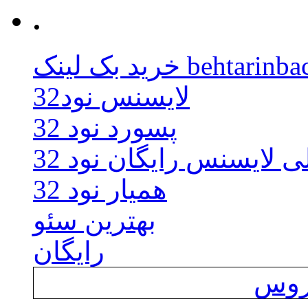
.
behtarinbacklink.
لایسنس نود32
پسورد نود 32
ی لایسنس رایگان نود 32
همیار نود 32
بهترین سئو
رایگان
یروس