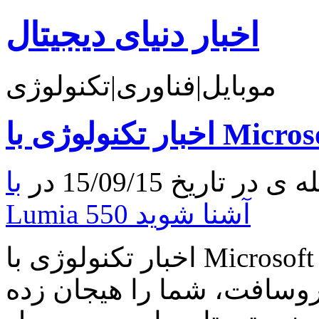
اخبار دنیای دیجیتال
موبایل|فناوری|تکنولوژی
تاریخ 15/09/15 در
با Microsoft
Lumia 550 آشنا شوید
اخبار تکنولوژی با Microsoft Lumia 550 آشنا شوید اگر پرچم
روسافت، شما را هیجان زده