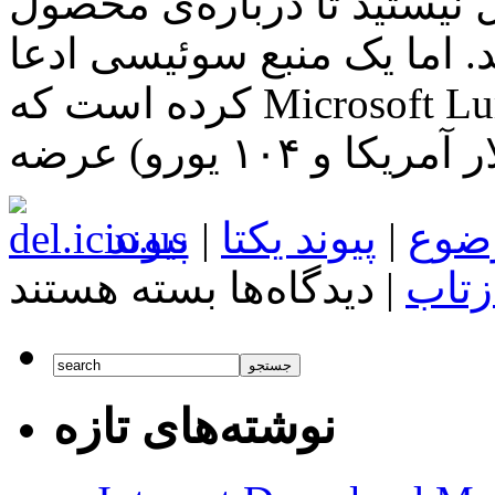
ل نیستید تا درباره‌ی محصول
اما یک منبع سوئیسی ادعا
کرده است که Microsoft Lumia 550 با قیمت ۱۱۴ فرانک
ضوع
|
پیوند یکتا
|
پیوند
برای
زتاب
|
دیدگاه‌ها
بسته هستند
اخبار
تکنولوژی
با
Microsoft
Lumia
550
نوشته‌های تازه
آشنا
شوید