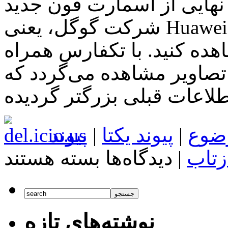
نهایی از اسمارت فون جدید
شرکت گوگل، یعنی Huawei Nexus 6P منتشر گردید.
شاهده کنید. با تکفارس همراه
یر مشاهده می‌گردد که Huawei Nexus 6P
ضوع
|
پیوند یکتا
|
پیوند
برای
زتاب
|
دیدگاه‌ها
بسته هستند
اخبار
تکنولوژی
اطلاعات
نهایی
Nexus
6P
نوشته‌های تازه
را
اینجا