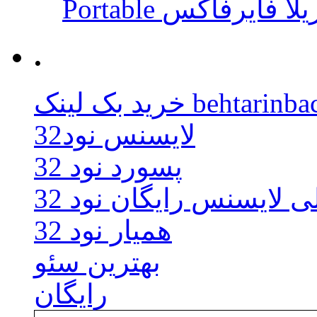
 موزیلا فایرفاکس
.
behtarinbacklink.
لایسنس نود32
پسورد نود 32
ی لایسنس رایگان نود 32
همیار نود 32
بهترین سئو
رایگان