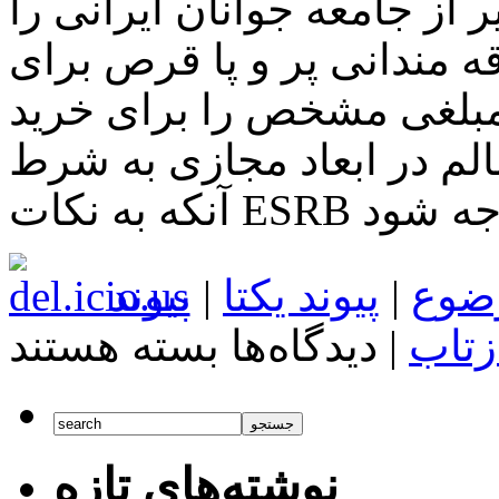
 از جامعه جوانان ایرانی را
ه مندانی پر و پا قرص برای
ه مبلغی مشخص را برای خرید
لم در ابعاد مجازی به شرط
ضوع
|
پیوند یکتا
|
پیوند
برای
زتاب
|
دیدگاه‌ها
بسته هستند
اخبار
تکنولوژی
اختصاصی:
نسخه
ی
انگلیسی
نوشته‌های تازه
وبسایت