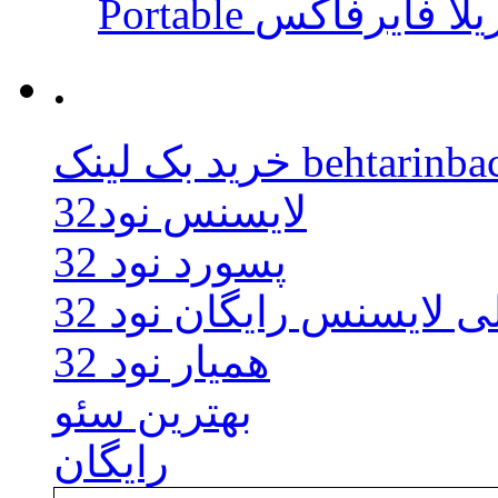
 موزیلا فایرفاکس
.
behtarinbacklink.
لایسنس نود32
پسورد نود 32
ی لایسنس رایگان نود 32
همیار نود 32
بهترین سئو
رایگان