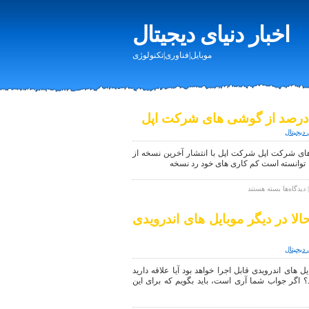
اخبار دنیای دیجیتال
موبایل|فناوری|تکنولوژی
 دیجیتال
ی ۷۵ درصد از گوشی های شرکت اپل شرکت اپل با انتشار آخرین نسخه از
برای
دیدگاه‌ها
بسته هستند
ios9
در
الا در دیگر موبایل های اندرویدی
حال
اجرا
بر
 دیجیتال
روی
۷۵
ل های اندرویدی قابل اجرا خواهد بود آیا علاقه دارید
درصد
ید؟ اگر جواب شما آری است‌، باید بگویم که برای این
از
گوشی
های