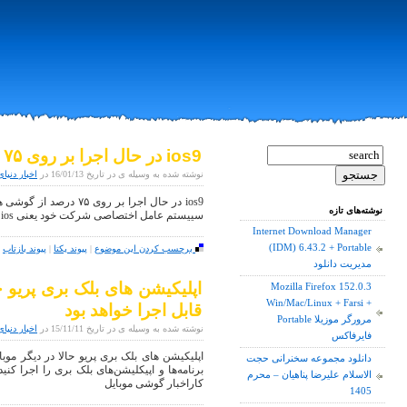
ios9 در حال اجرا بر روی ۷۵ درصد از گوشی های شرکت اپل
نوشته شده به وسیله ی در تاریخ 16/01/13 در
اخبار دنیای
ios9 در حال اجرا بر رو
نوشته‌های تازه
سییستم عامل اختصاصی شرکت خود یعنی ios توانسته است کم کاری های خود رد نسخه
Internet Download Manager
(IDM) 6.43.2 + Portable
برچسب کردن این موضوع
|
پیوند یکتا
|
پیوند بازتاب
|
مدیریت دانلود
اپلیکیشن های بلک بری پریو ح
Mozilla Firefox 152.0.3
Win/Mac/Linux + Farsi +
قابل اجرا خواهد بود
Portable مرورگر موزیلا
نوشته شده به وسیله ی در تاریخ 15/11/11 در
اخبار دنیای
فایرفاکس
اپلیکیشن های بلک بری پریو حالا در دیگر موبای
دانلود مجموعه سخنرانی حجت
برنامه‌ها و اپیکلیشن‌های بلک بری را اجرا کن
الاسلام علیرضا پناهیان – محرم
کاراخبار گوشی موبایل
1405