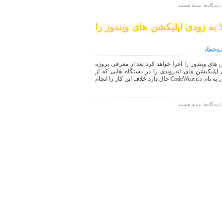
شرکت
برای
دیدگاه‌ها
بسته هستند
اپل
اپلیکیشن
های
 به زودی اپلیکشن های ویندوز را
بلک
بری
پریو
 دیجیتال
حالا
در
 های ویندوز را اجرا خواهد کرد بعد از معرفی پروژه
دیگر
پلیکیشن های اندرویدی را در دستگاه هایی که از
موبایل
ویندوز ۱۰ استفاده می کنند، می دهد، یک کمپانی به نام CodeWeavers حال دارد خلاف این کار را انجام
های
اندرویدی
قابل
اجرا
برای
دیدگاه‌ها
بسته هستند
خواهد
دستگاه
بود
اندرویدی
شما
احتمالا
به
زودی
اپلیکشن
های
ویندوز
را
اجرا
خواهد
کرد