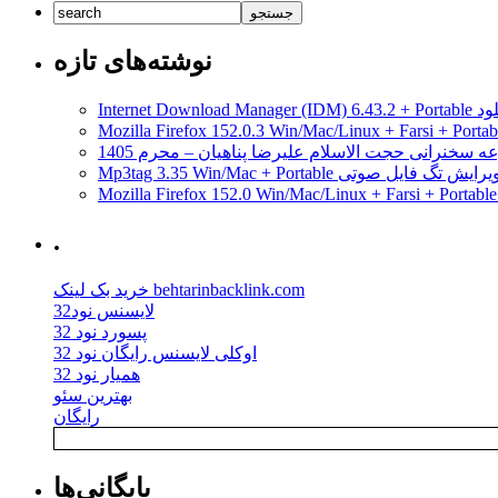
اشتراک‌گزاری
ویدئویی
اتصال
اتصال
Wi-
دسته
نوشته‌های تازه
Fi
Xbox
با
One
دستگاه‌های
مدیریت دانلود
به
دیگر
رایانه
را
ه سخنرانی حجت الاسلام علیرضا پناهیان – محرم 1405
شخصی
دارند
Mp3tag 3.35 Win/Mac + Portab ویرایش تگ فایل صوتی
.
خرید بک لینک behtarinbacklink.com
لایسنس نود32
پسورد نود 32
اوکلی لایسنس رایگان نود 32
همیار نود 32
بهترین سئو
رایگان
بایگانی‌ها