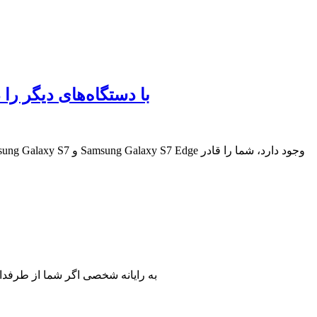
Samsung Galaxy S7 و Samsung Galaxy S7 Edge قابلیت اشتراک‌گزاری اتصال Wi-Fi با دستگا
آموزشی ویدئویی اتصال دسته Xbox One به رای