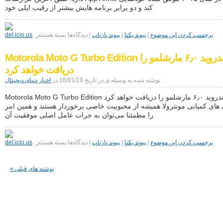
کنید
کند و دو برابر برنامه هایش بیشتر از رقیب اپلی خود
برای
برنامه
برچسب کردن این موضوع
|
پیوند یکتا
|
پیوند بازتاب
|
دیدگاه‌ها
بسته هستند
های
آندروید
Motorola Moto G Turbo Edition آندروید ۶٫۰ مارشلمو را
دو
برابر
دریافت خواهد کرد
بیشتر
از
نوشته شده به وسیله ی در تاریخ 16/01/19 در
اخبار دنیای دیجیتال
iOS
دانلود
Motorola Moto G Turbo Edition آندروید ۶٫۰ مارشلمو را دریافت خواهد کرد
شده
ای کمپانی مونترولا همیشه از محبوبیت خاصی برخوردار هستند و همین امر
اند
را مطمئنا می‌توان به جرات عامل اصلی موفقیت آن
|
iOS
هنوز
برای
درآمد
Motorola
برچسب کردن این موضوع
|
پیوند یکتا
|
پیوند بازتاب
|
دیدگاه‌ها
بسته هستند
بیشتری
Moto
دارد!
G
Turbo
« نوشته های قبلی
Edition
آندروید
۶٫۰
مارشلمو
را
دریافت
خواهد
کرد