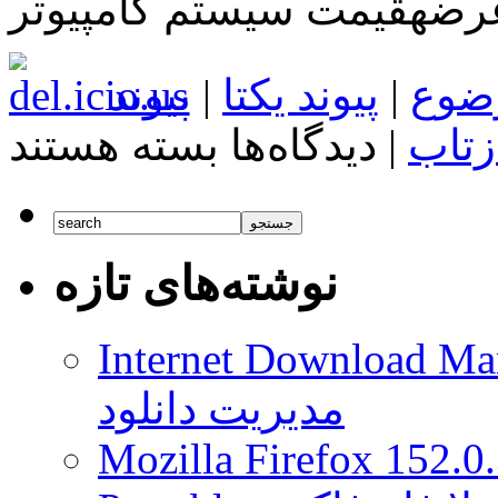
عرضهقیمت سیستم کامپیوتر
ضوع
|
پیوند یکتا
|
پیوند
برای
زتاب
|
دیدگاه‌ها
بسته هستند
آنباکسینگ
گوگل
Nexus
6P
نوشته‌های تازه
Internet Download Man
مدیریت دانلود
Mozilla Firefox 152.0