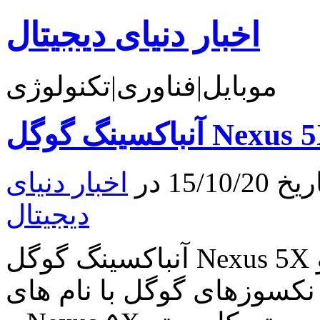
اخبار دنیای دیجیتال
موبایل|فناوری|تکنولوژی
کسینگ گوگل Nexus 5X
15 در
اخبار دنیای
دیجیتال
آنباکسینگ گوگل Nexus 5X بعد از گذشت هفتم مهر ماه و
زهای گوگل با نام های Nexus 6P