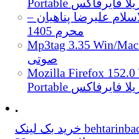
 موزیلا فایرفاکس
لام علیرضا پناهیان –
محرم 1405
Mp3tag 3.35 Wi ویرایش تگ فایل
صوتی
Mozilla Firefox 152.0
 موزیلا فایرفاکس
.
behtarinbacklink.