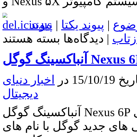
ت سیستم کامپیوتر
ضوع
|
پیوند یکتا
|
پیوند
برای
زتاب
|
دیدگاه‌ها
بسته هستند
آنباکسینگ
گوگل
Nexus
اکسینگ گوگل Nexus 6P
5X
15 در
اخبار دنیای
دیجیتال
آنباکسینگ گوگل Nexus 6P بعد از گذشت چند هفته از معرفی
جدید گوگل با نام های Nexus 6P و Nexus ۵X