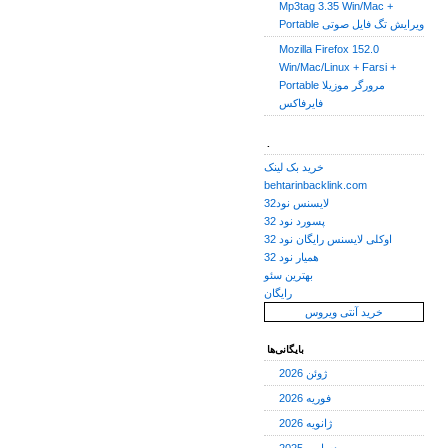
Mp3tag 3.35 Win/Mac +
Portable ویرایش تگ فایل صوتی
Mozilla Firefox 152.0
Win/Mac/Linux + Farsi +
Portable مرورگر موزیلا
فایرفاکس
.
خرید بک لینک
behtarinbacklink.com
لایسنس نود32
پسورد نود 32
اوکلی لایسنس رایگان نود 32
همیار نود 32
بهترین سئو
رایگان
خرید آنتی ویروس
بایگانی‌ها
ژوئن 2026
فوریه 2026
ژانویه 2026