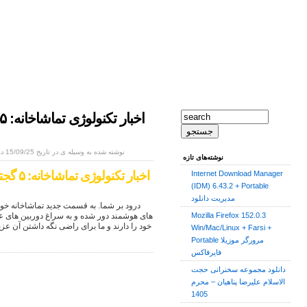
نوشته شده به وسیله ی در تاریخ 15/09/25 در
نوشته‌های تازه
اخبار ت
Internet Download Manager
(IDM) 6.43.2 + Portable
مدیریت دانلود
درود بر شما. به قسمت جدید تماشاخانه خ
Mozilla Firefox 152.0.3
های هوشمند دور شده و به سراغ دوربین های 
خود را دارند و ما برای راضی نگه داشتن آن عز
Win/Mac/Linux + Farsi +
Portable مرورگر موزیلا
فایرفاکس
دانلود مجموعه سخنرانی حجت
الاسلام علیرضا پناهیان – محرم
1405