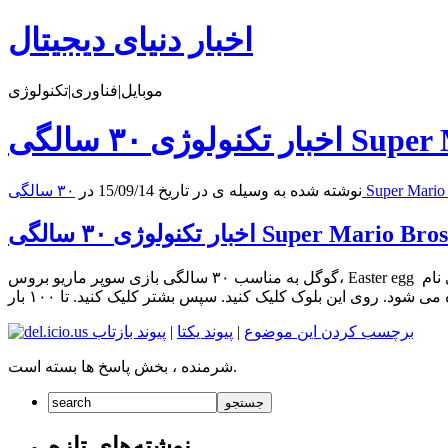
اخبار دنیای دیجیتال
موبایل|فناوری|تکنولوژی
نوشته شده به وسیله ی در تاریخ 15/09/14 در
گوگل به مناسب ۳۰ سالگی بازی سوپر ماریو بروس، Easter egg این بازی را در سایت خود معرفی کرده. با جستجوی نام Super Mario Bros در سایت گوگل، در سمت راست صفحه زیر عکس های این بازی،
برچسب کردن این موضوع
|
پیوند یکتا
|
پیوند بازتاب
شرمنده ، بخش پاسخ ها بسته است.
نوشته‌های تازه