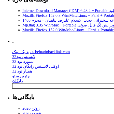
مدیریت دانلود
ه سخنرانی حجت الاسلام علیرضا پناهیان – محرم 1405
Mp3tag 3.35 Win/Mac + Portab ویرایش تگ فایل صوتی
.
خرید بک لینک behtarinbacklink.com
لایسنس نود32
پسورد نود 32
اوکلی لایسنس رایگان نود 32
همیار نود 32
بهترین سئو
رایگان
بایگانی‌ها
ژوئن 2026
فوریه 2026