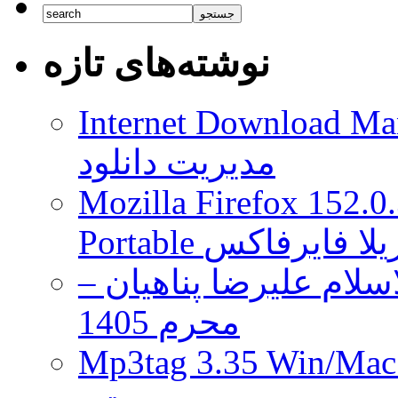
نمره
عنوان
Mad
نوشته‌های تازه
Max
منتشر
شد
Internet Download Man
مدیریت دانلود
Mozilla Firefox 152.0
 موزیلا فایرفاکس
لام علیرضا پناهیان –
محرم 1405
Mp3tag 3.35 Wi ویرایش تگ فایل