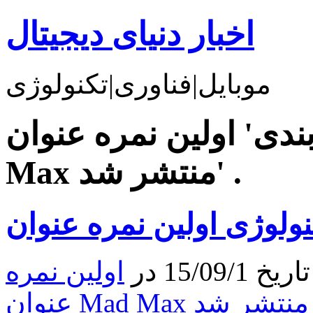
اخبار دنیای دیجیتال
موبایل|فناوری|تکنولوژی
دی' اولین نمره عنوان Mad
Max منتشر شد' .
15/0 در
اولین نمره
عنوان Mad Max منتشر شد