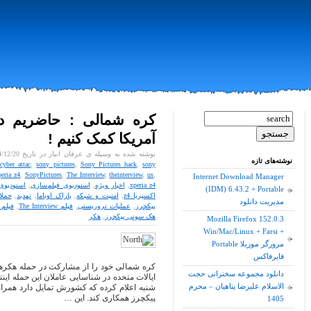
کره شمالی : حاضریم در
آمریکا کمک کنیم !
نوشته شده به وسیله ی عرفان انبار در تاریخ 14/12/20 در
نوشته‌های تازه
cyber attac
,
sony pictures
,
Sony Pictures hack
,
sony
eria z4
,
SonyPictures
,
The Interview
,
theinterview
,
us
,
Internet Download Manager
xperia z4
,
اخبار ویژه
,
استودیوی فیلم‌سازی
,
استودیوی
(IDM) 6.43.2 + Portable
اکسپریا z4
,
امنیت و شبکه
,
باراک اوباما
,
تهدید
,
حملا
مدیریت دانلود
پیکچرز
,
عملیات تروریستی
,
فیلم The Interview
,
فیلم 
هک سونی پیکچرز
,
هکر
Mozilla Firefox 152.0.3
Win/Mac/Linux + Farsi +
Portable مرورگر موزیلا
فایرفاکس
کره شمالی خود را از مشارکت در حمله هکرها 
دانلود مجموعه سخنرانی حجت
ایالات متحده در شناسایی عاملان این حمله ای
الاسلام علیرضا پناهیان – محرم
شنبه اعلام کرده که کشورش تمایل دارد همراه 
پیکچرز همکاری کند. این …
1405