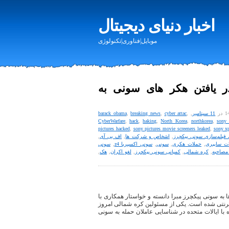
اخبار دنیای دیجیتال
موبایل|فناوری|تکنولوژی
 یافتن هکر های سونی به
11 سپتامبر
,
,
cyber attac
,
breaking news
,
barack obama
CyberWarfare
,
hack
,
haking
,
North Korea
,
northkorea
,
sony 
pictures hacked
,
sony pictures movie screeners leaked
,
sony xp
 فیلم‌سازی سونی پیکچرز
,
اشخاص و شرکت ها
,
اف بی آی
,
ت سایبری
,
حملات هکری
,
سونی
,
سونی اکسپریا z4
,
سونی
مصاحبه
,
کره شمالی
,
کمپانی سونی پیکچرز
,
لغو اکران
,
هک
,
به سونی پیکچرز مبرا دانسته و خواستار همکاری با
نترنتی شده است. یکی از مسئولین کره شمالی امروز
با ایالات متحده در شناسایی عاملان حمله به سونی