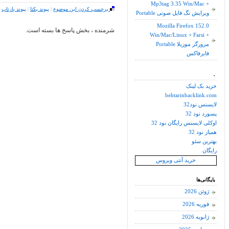
Mp3tag 3.35 Win/Mac +
برچسب کردن این موضوع
|
پیوند یکتا
|
پیوند بازتاب
Portable ویرایش تگ فایل صوتی
Mozilla Firefox 152.0
شرمنده ، بخش پاسخ ها بسته است.
Win/Mac/Linux + Farsi +
Portable مرورگر موزیلا
فایرفاکس
.
خرید بک لینک
behtarinbacklink.com
لایسنس نود32
پسورد نود 32
اوکلی لایسنس رایگان نود 32
همیار نود 32
بهترین سئو
رایگان
خرید آنتی ویروس
بایگانی‌ها
ژوئن 2026
فوریه 2026
ژانویه 2026